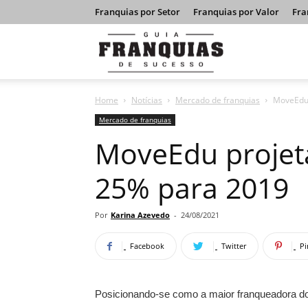
Franquias por Setor
Franquias por Valor
Fra
Guia
Home
Notícias
Mercado de franquias
MoveEdu 
Franquias
Mercado de franquias
MoveEdu projet
de
25% para 2019
Sucesso
Por
Karina Azevedo
-
24/08/2021
Facebook
Twitter
Pi
Posicionando-se como a maior franqueadora 