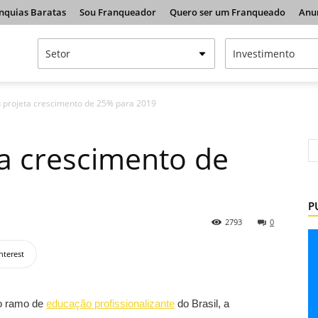
nquias Baratas
Sou Franqueador
Quero ser um Franqueado
Anu
projeta crescimento de 25% para 2019
a crescimento de
P
2793
0
nterest
do ramo de
educação profissionalizante
do Brasil, a