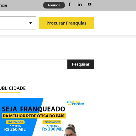
ncie
Anuncie
Procurar
Franquias
UBLICIDADE