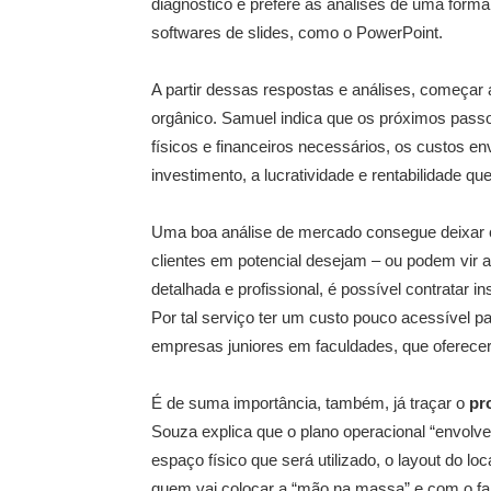
diagnóstico e prefere as análises de uma forma 
softwares de slides, como o PowerPoint.
A partir dessas respostas e análises, começar 
orgânico. Samuel indica que os próximos pass
físicos e financeiros necessários, os custos en
investimento, a lucratividade e rentabilidade qu
Uma boa análise de mercado consegue deixar c
clientes em potencial desejam – ou podem vir 
detalhada e profissional, é possível contratar i
Por tal serviço ter um custo pouco acessível pa
empresas juniores em faculdades, que oferecer
É de suma importância, também, já traçar o
pr
Souza explica que o plano operacional “envolv
espaço físico que será utilizado, o layout do l
quem vai colocar a “mão na massa” e com o fa