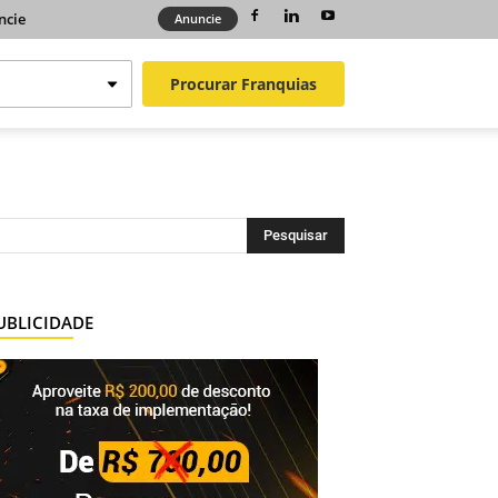
ncie
Anuncie
Procurar
Franquias
UBLICIDADE