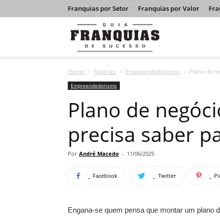
Franquias por Setor
Franquias por Valor
Fra
Guia
Home
Notícias
Empreendedorismo
Plano de ne
Franquias
Empreendedorismo
Plano de negóci
de
precisa saber p
Sucesso
Por
André Macedo
-
11/06/2025
Facebook
Twitter
Pi
Engana-se quem pensa que montar um plano de