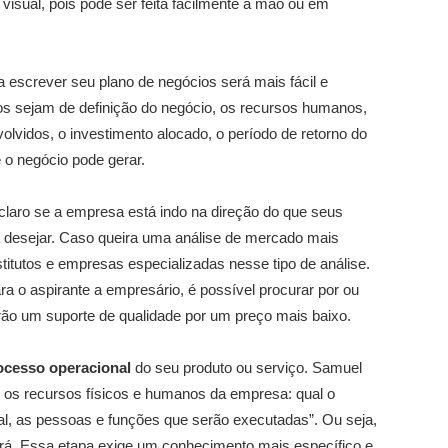
visual, pois pode ser feita facilmente à mão ou em
a escrever seu plano de negócios será mais fácil e
os sejam de definição do negócio, os recursos humanos,
volvidos, o investimento alocado, o período de retorno do
e o negócio pode gerar.
laro se a empresa está indo na direção do que seus
a desejar. Caso queira uma análise de mercado mais
nstitutos e empresas especializadas nesse tipo de análise.
ra o aspirante a empresário, é possível procurar por ou
ão um suporte de qualidade por um preço mais baixo.
ocesso operacional
do seu produto ou serviço. Samuel
e os recursos físicos e humanos da empresa: qual o
ocal, as pessoas e funções que serão executadas”. Ou seja,
rá. Essa etapa exige um conhecimento mais específico e