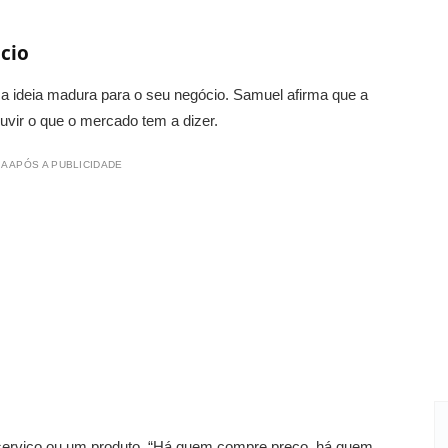
cio
a ideia madura para o seu negócio. Samuel afirma que a
uvir o que o mercado tem a dizer.
A APÓS A PUBLICIDADE
serviço ou um produto. “Há quem compre preço, há quem