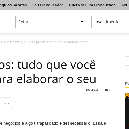
nquias Baratas
Sou Franqueador
Quero ser um Franqueado
Anu
gócios: tudo que você precisa saber para elaborar o seu
os: tudo que você
ara elaborar o seu
P
4374
0
nterest
 negócios é algo ultrapassado e desnecessário. Essa é