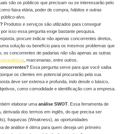
ais são os públicos que precisam ou se interessarão pelo
omo faixa etária, poder de compra, hábitos e outras
público-alvo.
m?
Produtos e serviços são utilizados para conseguir
 por isso essa pergunta exige bastante pesquisa.
sposta, procure indicar não apenas concorrentes diretos,
uma solução ou benefício para os mesmos problemas que
o, os concorrentes de padarias não são apenas as outras
conveniência
, marcenarias, entre outros.
 concorrentes?
Essa pergunta serve para que você saiba
, porque os clientes em potencial procurarão pela sua
osta deve ser extensa e profunda, indo desde o básico,
ubjetivos, como comodidade e identificação com a empresa.
também elaborar uma
análise SWOT
. Essa ferramenta de
, derivada dos termos em inglês, do que precisa ser
hts), fraquezas (Weakness), as oportunidades
ma de análise é ótima para quem deseja um primeiro