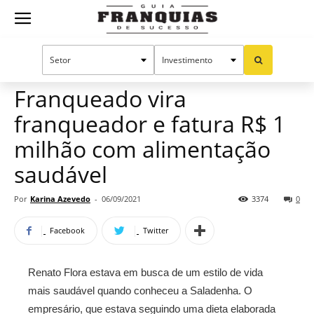
Guia
Home
Notícias
Mercado de franquias
Franquias
Franqueado vira
franqueador e fatura R$ 1
de
milhão com alimentação
saudável
Sucesso
Por
Karina Azevedo
-
06/09/2021
3374
0
Facebook
Twitter
Renato Flora estava em busca de um estilo de vida
mais saudável quando conheceu a Saladenha. O
empresário, que estava seguindo uma dieta elaborada