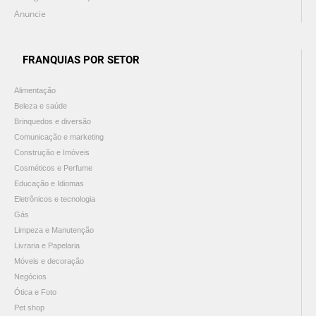
Anuncie
FRANQUIAS POR SETOR
Alimentação
Beleza e saúde
Brinquedos e diversão
Comunicação e marketing
Construção e Imóveis
Cosméticos e Perfume
Educação e Idiomas
Eletrônicos e tecnologia
Gás
Limpeza e Manutenção
Livraria e Papelaria
Móveis e decoração
Negócios
Ótica e Foto
Pet shop