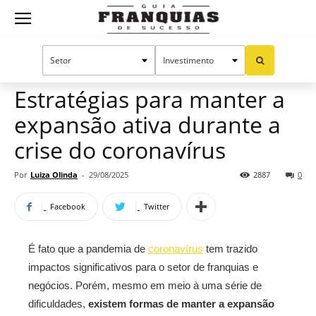
Guia
Home
Notícias
Manual do sucesso
Franquias
Estratégias para manter a
expansão ativa durante a
de
crise do coronavírus
Por
Luiza Olinda
-
29/08/2025
2887
0
Sucesso
Facebook
Twitter
É fato que a pandemia de
coronavírus
tem trazido
impactos significativos para o setor de franquias e
negócios. Porém, mesmo em meio à uma série de
dificuldades,
existem formas de manter a expansão