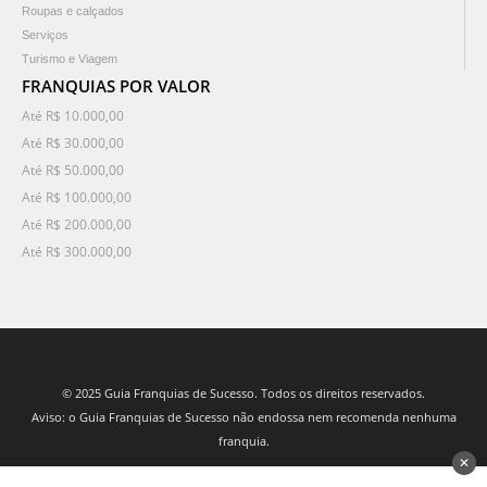
Roupas e calçados
Serviços
Turismo e Viagem
FRANQUIAS POR VALOR
Até R$ 10.000,00
Até R$ 30.000,00
Até R$ 50.000,00
Até R$ 100.000,00
Até R$ 200.000,00
Até R$ 300.000,00
© 2025 Guia Franquias de Sucesso. Todos os direitos reservados.
Aviso: o Guia Franquias de Sucesso não endossa nem recomenda nenhuma
franquia.
✕
desenvolvido por 3Nós