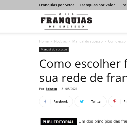
Franquias por Setor
Franquias por Valor
Fra
Guia
Home
Notícias
Manual do sucesso
Como escolh
Franquias
Manual do sucesso
Como escolher 
de
sua rede de fra
Sucesso
Por
Solutto
-
31/08/2021
Facebook
Twitter
Pi
Um dos princípios das fr