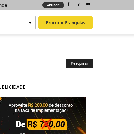
ncie
Anuncie
Procurar
Franquias
UBLICIDADE