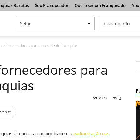
nquias Baratas
Sou Franqueador
Quero ser um Franqueado
Anu
er fornecedores para sua rede de franquias
fornecedores para
nquias
P
2393
0
nterest
anquias é manter a conformidade e a
padronização nas