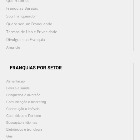
Quem somos
Franquias Baratas
Sou Franqueador
Quero ser um Franqueado
Termos de Uso e Privacidade
Divulgue sua Franquia
Anuncie
FRANQUIAS POR SETOR
Alimentação
Beleza e saúde
Brinquedos e diversão
Comunicação e marketing
Construção e Imóveis
Cosméticos e Perfume
Educação e Idiomas
Eletrônicos e tecnologia
Gás