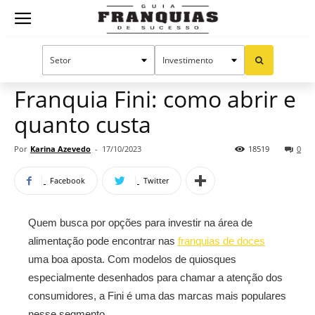
Guia
Home
Notícias
Mercado de franquias
Franquias
Franquia Fini: como abrir e
quanto custa
de
Por
Karina Azevedo
-
17/10/2023
18519
0
Facebook
Twitter
Sucesso
Quem busca por opções para investir na área de
alimentação pode encontrar nas
franquias de doces
uma boa aposta. Com modelos de quiosques
especialmente desenhados para chamar a atenção dos
consumidores, a Fini é uma das marcas mais populares
nesse segmento.