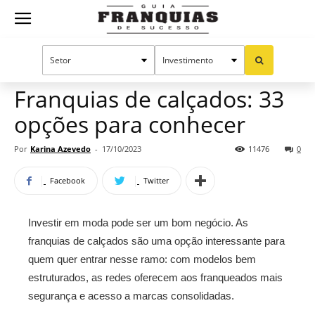
Guia
Home
Notícias
Oportunidades e tendências
Franquias
Franquias de calçados: 33
opções para conhecer
de
Por
Karina Azevedo
-
17/10/2023
11476
0
Facebook
Twitter
Sucesso
Investir em moda pode ser um bom negócio. As
franquias de calçados são uma opção interessante para
quem quer entrar nesse ramo: com modelos bem
estruturados, as redes oferecem aos franqueados mais
segurança e acesso a marcas consolidadas.