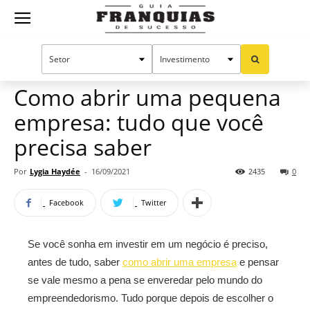
Guia
Home
Notícias
Empreendedorismo
Franquias
Como abrir uma pequena
empresa: tudo que você
de
precisa saber
Por
Lygia Haydée
-
16/09/2021
2435
0
Sucesso
Facebook
Twitter
Se você sonha em investir em um negócio é preciso,
antes de tudo, saber
como abrir uma empresa
e pensar
se vale mesmo a pena se enveredar pelo mundo do
empreendedorismo. Tudo porque depois de escolher o