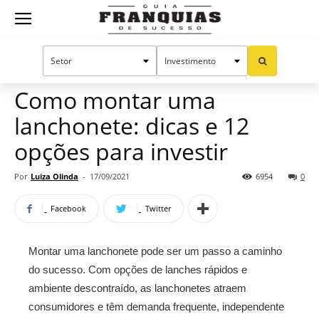
Guia
Home
Notícias
Empreendedorismo
Franquias
Como montar uma
lanchonete: dicas e 12
de
opções para investir
Por
Luiza Olinda
-
17/09/2021
6954
0
Sucesso
Facebook
Twitter
Montar uma lanchonete pode ser um passo a caminho
do sucesso. Com opções de lanches rápidos e
ambiente descontraído, as lanchonetes atraem
consumidores e têm demanda frequente, independente