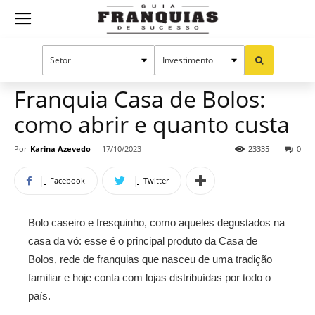
Guia
Home
Notícias
Mercado de franquias
Franquias
Franquia Casa de Bolos:
como abrir e quanto custa
de
Por
Karina Azevedo
-
17/10/2023
23335
0
Facebook
Twitter
Sucesso
Bolo caseiro e fresquinho, como aqueles degustados na
casa da vó: esse é o principal produto da Casa de
Bolos, rede de franquias que nasceu de uma tradição
familiar e hoje conta com lojas distribuídas por todo o
país.