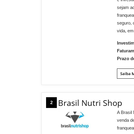
sejam ad
franque
seguro, 
vida, emp
Investi
Fatura
Prazo d
Saiba 
Brasil Nutri Shop
2
A Brasil
venda de
franquea