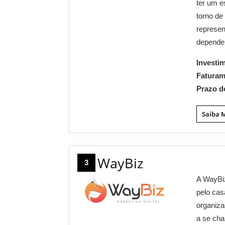
ter um e
torno de
represen
depende
Investi
Fatura
Prazo d
Saiba 
WayBiz
3
A WayBiz
pelo cas
organiza
a se cha