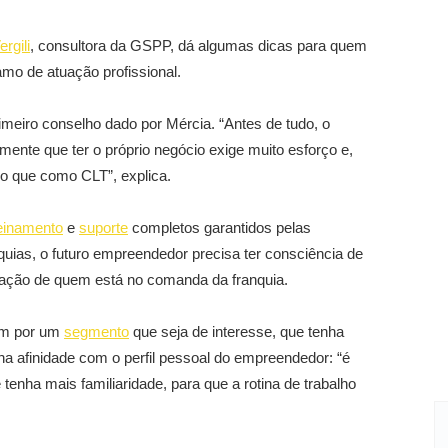
rgili
, consultora da GSPP, dá algumas dicas para quem
amo de atuação profissional.
imeiro conselho dado por Mércia. “Antes de tudo, o
mente que ter o próprio negócio exige muito esforço e,
do que como CLT”, explica.
einamento
e
suporte
completos garantidos pelas
uias, o futuro empreendedor precisa ter consciência de
ação de quem está no comanda da franquia.
am por um
segmento
que seja de interesse, que tenha
ha afinidade com o perfil pessoal do empreendedor: “é
enha mais familiaridade, para que a rotina de trabalho