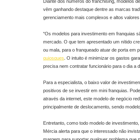
Diante dos números do franchising, modelos de
vêm ganhando destaque dentre as marcas trad
gerenciamento mais complexos e altos valores 
“Os modelos para investimento em franquias sã
mercado. O que tem apresentado um nítido cr
ou mala, para o franqueado atuar de porta em p
quiosques
. O intuito é minimizar os gastos g
precisa nem contratar funcionário para o dia a 
Para a especialista, o baixo valor de investimen
positivos de se investir em mini franquias. Po
através da internet, este modelo de negócio r
principalmente de deslocamento, sendo modelo 
Entretanto, como todo modelo de investimento, 
Mércia alerta para que o interessado não invis
margem para suportar qualquer problema que p