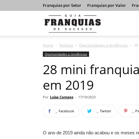
Franquias por Setor
Franquias por Valor
Fra
Guia
Home
Notícias
Oportunidades e tendências
28
Franquias
Oportunidades e tendências
28 mini franquia
de
em 2019
Sucesso
Por
Luísa Campos
-
17/10/2023
Facebook
Twitter
Pi
O ano de 2019 ainda não acabou e os meses 