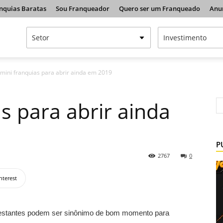
nquias Baratas
Sou Franqueador
Quero ser um Franqueado
Anu
 mini franquias para abrir ainda em 2019
s para abrir ainda
P
2767
0
nterest
restantes podem ser sinônimo de bom momento para