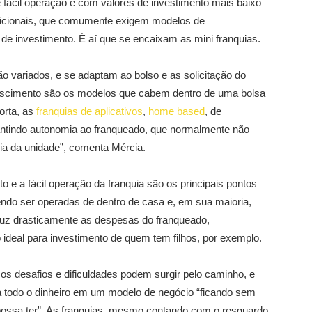
 fácil operação e com valores de investimento mais baixo
icionais, que comumente exigem modelos de
de investimento. É aí que se encaixam as mini franquias.
o variados, e se adaptam ao bolso e as solicitação do
escimento são os modelos que cabem dentro de uma bolsa
orta, as
franquias de aplicativos
,
home based
, de
arantindo autonomia ao franqueado, que normalmente não
dia da unidade”, comenta Mércia.
to e a fácil operação da franquia são os principais pontos
dendo ser operadas de dentro de casa e, em sua maioria,
eduz drasticamente as despesas do franqueado,
ideal para investimento de quem tem filhos, por exemplo.
os desafios e dificuldades podem surgir pelo caminho, e
ta todo o dinheiro em um modelo de negócio “ficando sem
ossa ter”. As franquias, mesmo contando com o resguardo