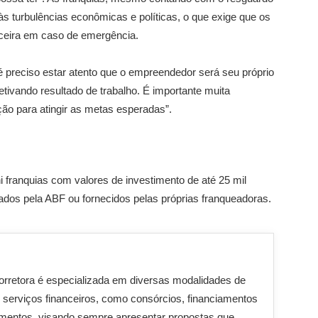
s turbulências econômicas e políticas, o que exige que os
ceira em caso de emergência.
 preciso estar atento que o empreendedor será seu próprio
tivando resultado de trabalho. É importante muita
ção para atingir as metas esperadas”.
 franquias com valores de investimento de até 25 mil
ados pela ABF ou fornecidos pelas próprias franqueadoras.
orretora é especializada em diversas modalidades de
 serviços financeiros, como consórcios, financiamentos
imentos, visando sempre apresentar propostas que