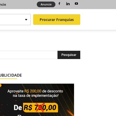
ncie
Anuncie
Procurar
Franquias
UBLICIDADE