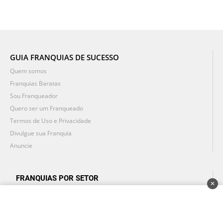
GUIA FRANQUIAS DE SUCESSO
Quem somos
Franquias Baratas
Sou Franqueador
Quero ser um Franqueado
Termos de Uso e Privacidade
Divulgue sua Franquia
Anuncie
FRANQUIAS POR SETOR
✕
Alimentação
Beleza e saúde
Brinquedos e diversão