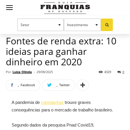
Guia
Home
Notícias
Empreendedorismo
Franquias
Fontes de renda extra: 10
ideias para ganhar
de
dinheiro em 2020
Por
Luiza Olinda
-
29/08/2025
4329
0
Sucesso
Facebook
Twitter
A pandemia de
coronavírus
trouxe graves
consequências para o mercado de trabalho brasileiro.
Segundo dados da pesquisa Pnad Covid19,