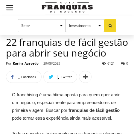
Guia
Home
Notícias
Oportunidades e tendências
Franquias
22 franquias de fácil gestão
para abrir seu negócio
de
Por
Karina Azevedo
-
29/08/2025
6121
0
Facebook
Twitter
Sucesso
O franchising é uma ótima aposta para quem quer abrir
um negócio, especialmente para empreendedores de
primeira viagem. Buscar por
franquias de fácil gestão
pode tornar essa experiência ainda mais acessível.
Todo o suporte e treinamento que as franquias oferecem