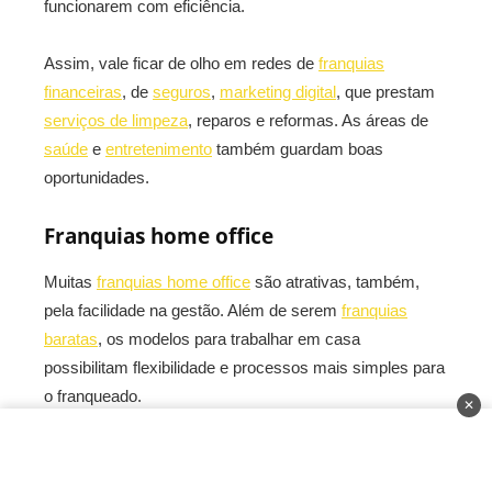
funcionarem com eficiência.
Assim, vale ficar de olho em redes de
franquias
financeiras
, de
seguros
,
marketing digital
, que prestam
serviços de limpeza
, reparos e reformas. As áreas de
saúde
e
entretenimento
também guardam boas
oportunidades.
Franquias home office
Muitas
franquias home office
são atrativas, também,
pela facilidade na gestão. Além de serem
franquias
baratas
, os modelos para trabalhar em casa
possibilitam flexibilidade e processos mais simples para
o franqueado.
✕
Nesse tipo de franquia, os franqueados geralmente
trabalham sozinhos. Isso significa que não é necessário