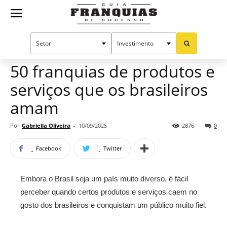
Guia
Home
Notícias
Oportunidades e tendências
Franquias
50 franquias de produtos e
serviços que os brasileiros
de
amam
Por
Gabriella Oliveira
-
10/09/2025
2876
0
Sucesso
Facebook
Twitter
Embora o Brasil seja um país muito diverso, é fácil
perceber quando certos produtos e serviços caem no
gosto dos brasileiros e conquistam um público muito fiel.