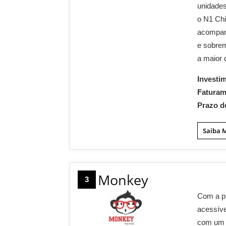
unidades
o N1 Ch
acompanh
e sobrem
a maior 
Investi
Fatura
Prazo d
Saiba 
Monkey
3
Com a pr
acessíve
com um 