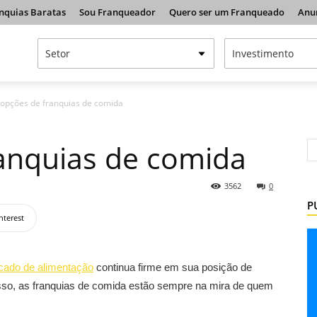
nquias Baratas
Sou Franqueador
Quero ser um Franqueado
Anu
 opções de franquias de comida
anquias de comida
3562
0
P
nterest
cado de alimentação
continua firme em sua posição de
disso, as franquias de comida estão sempre na mira de quem