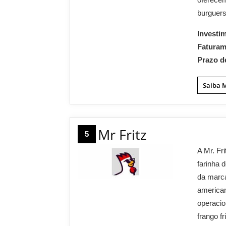
burguers
Investi
Fatura
Prazo d
Saiba 
Mr Fritz
5
A Mr. Fr
farinha 
da marca
american
operacio
frango f