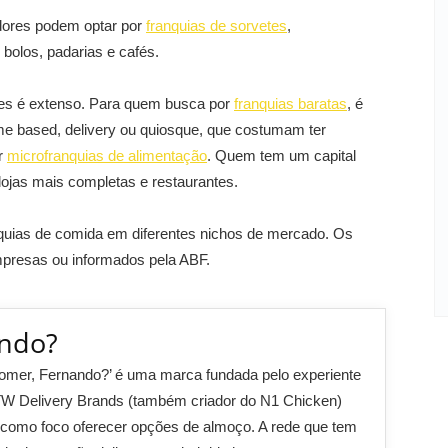
idores podem optar por
franquias de sorvetes
,
e bolos, padarias e cafés.
ões é extenso. Para quem busca por
franquias baratas
, é
me based, delivery ou quiosque, que costumam ter
or
microfranquias de alimentação
. Quem tem um capital
lojas mais completas e restaurantes.
nquias de comida em diferentes nichos de mercado. Os
mpresas ou informados pela ABF.
ando?
omer, Fernando?’ é uma marca fundada pelo experiente
TW Delivery Brands (também criador do N1 Chicken)
como foco oferecer opções de almoço. A rede que tem