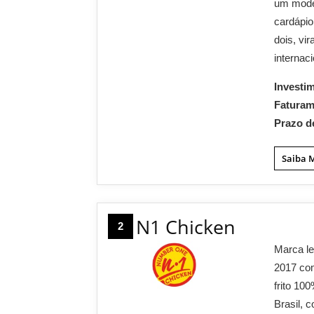
um model
cardápio
dois, vi
internaci
Investi
Fatura
Prazo d
Saiba 
N1 Chicken
2
Marca le
2017 com
frito 100
Brasil, 