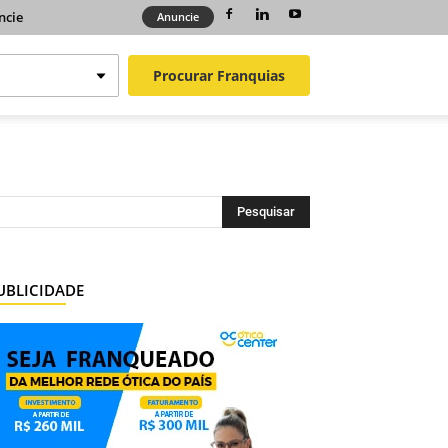
ncie
Anuncie
Procurar
Franquias
UBLICIDADE