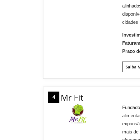
alinhado
disponív
cidades
Investi
Fatura
Prazo d
Saiba 
Mr Fit
4
Fundado 
alimenta
expansão
mais de 
oferecem