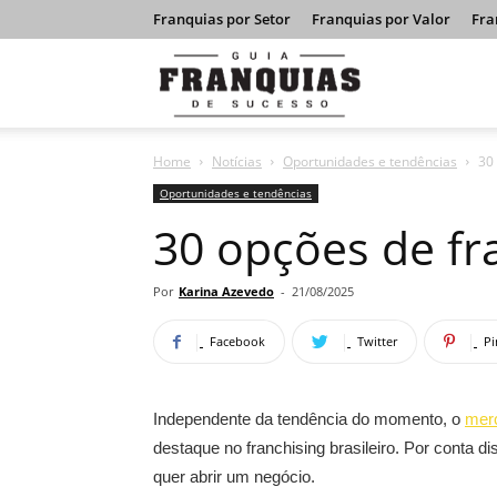
Franquias por Setor
Franquias por Valor
Fra
Guia
Home
Notícias
Oportunidades e tendências
30
Franquias
Oportunidades e tendências
30 opções de fr
de
Por
Karina Azevedo
-
21/08/2025
Facebook
Twitter
Pi
Sucesso
Independente da tendência do momento, o
mer
destaque no franchising brasileiro. Por conta 
quer abrir um negócio.