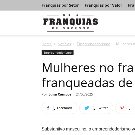
Franquias por Setor
Franquias por Valor
Fra
Guia
Home
Notícias
Empreendedorismo
Mulheres n
Franquias
Empreendedorismo
Mulheres no fra
de
franqueadas de
Sucesso
Por
Luísa Campos
-
21/08/2025
Facebook
Twitter
Pi
Substantivo masculino, o empreendedorismo v