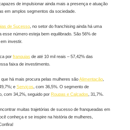
capazes de impulsionar ainda mais a presença e atuação
mas em amplos segmentos da sociedade.
uias de Sucesso
, no setor do franchising ainda há uma
a esse número esteja bem equilibrado. São 56% de
em investir.
sca por
franquias
de até 10 mil reais – 57,42% das
ssa faixa de investimento.
que há mais procura pelas mulheres são
Alimentação
,
49,7%; e
Serviços
, com 36,5%. O segmento de
o, com 34,2%, seguido por
Roupas e Calçados
, 31,7%.
ncontrar muitas trajetórias de sucesso de franqueadas em
cê conheça e se inspire na história de mulheres,
onfira!