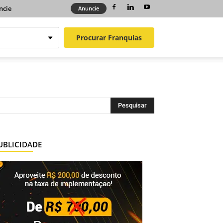
ncie
Anuncie
Procurar
Franquias
UBLICIDADE