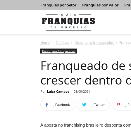
Franquias por Setor
Franquias por Valor
Fra
Guia
Home
Notícias
Dicas para franqueados
Franqu
Franquias
Dicas para franqueados
Franqueado de 
de
crescer dentro 
Sucesso
Por
Luísa Campos
-
01/09/2021
Facebook
Twitter
Pi
A aposta no franchising brasileiro desponta co