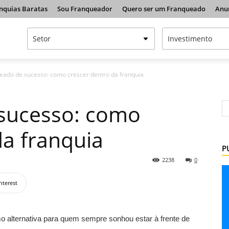
nquias Baratas
Sou Franqueador
Quero ser um Franqueado
Anu
eado de sucesso: como crescer dentro da franquia
sucesso: como
da franquia
P
2238
0
nterest
mo alternativa para quem sempre sonhou estar à frente de