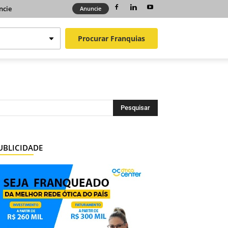
ncie
Anuncie
Procurar
Franquias
UBLICIDADE