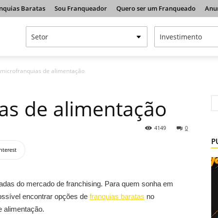
nquias Baratas
Sou Franqueador
Quero ser um Franqueado
Anu
 microfranquias de alimentação
as de alimentação
4149
0
P
nterest
çadas do mercado de franchising. Para quem sonha em
possível encontrar opções de
franquias baratas
no
 alimentação.