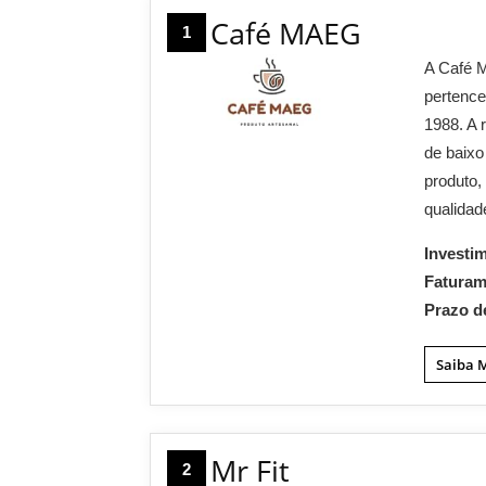
Café MAEG
1
A Café 
pertence
1988. A 
de baixo
produto,
qualidad
Investi
Fatura
Prazo d
Saiba 
Mr Fit
2