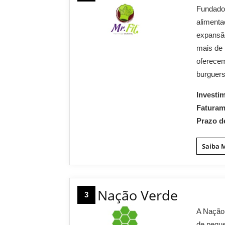
Fundado 
alimenta
expansão
mais de 
oferecem
burguers
Investi
Fatura
Prazo d
Saiba 
Nação Verde
3
A Nação 
de peque