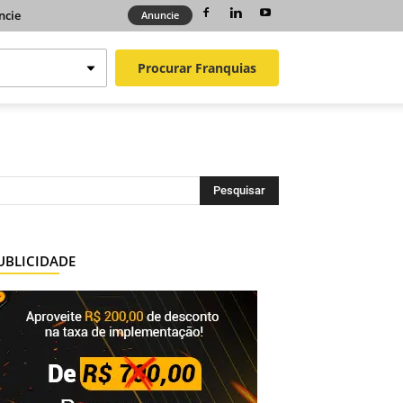
ncie
Anuncie
Procurar
Franquias
UBLICIDADE