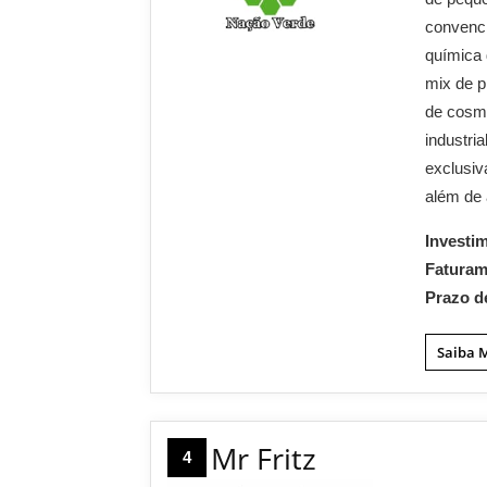
convenci
química
mix de p
de cosme
industri
exclusiv
além de 
Investi
Fatura
Prazo d
Saiba 
Mr Fritz
4