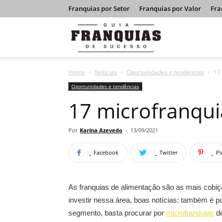
Franquias por Setor
Franquias por Valor
Fra
Guia
Home
Notícias
Oportunidades e tendências
17
Franquias
Oportunidades e tendências
17 microfranqui
de
Por
Karina Azevedo
-
13/09/2021
Facebook
Twitter
Pi
Sucesso
As franquias de alimentação são as mais cobi
investir nessa área, boas notícias: também é 
segmento, basta procurar por
microfranquias
de