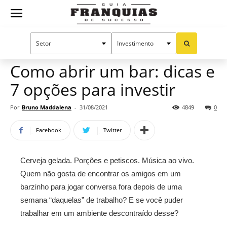
Guia
Home
Notícias
Empreendedorismo
Franquias
Como abrir um bar: dicas e
7 opções para investir
de
Por
Bruno Maddalena
-
31/08/2021
4849
0
Facebook
Twitter
Sucesso
Cerveja gelada. Porções e petiscos. Música ao vivo.
Quem não gosta de encontrar os amigos em um
barzinho para jogar conversa fora depois de uma
semana “daquelas” de trabalho? E se você puder
trabalhar em um ambiente descontraído desse?