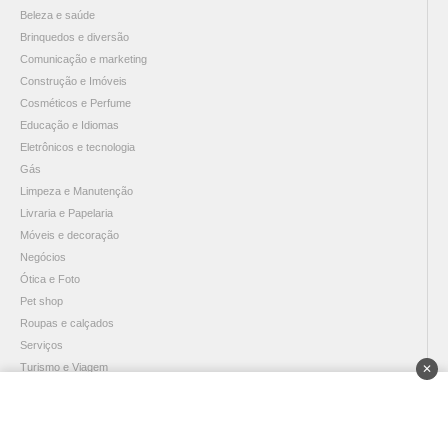
Beleza e saúde
Brinquedos e diversão
Comunicação e marketing
Construção e Imóveis
Cosméticos e Perfume
Educação e Idiomas
Eletrônicos e tecnologia
Gás
Limpeza e Manutenção
Livraria e Papelaria
Móveis e decoração
Negócios
Ótica e Foto
Pet shop
Roupas e calçados
Serviços
Turismo e Viagem
✕
FRANQUIAS POR VALOR
Até R$ 10.000,00
Até R$ 30.000,00